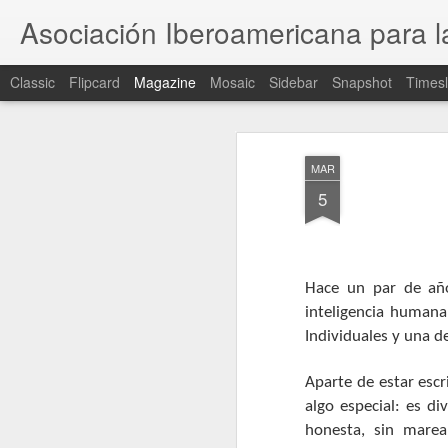
Asociación Iberoamericana para la
Classic
Flipcard
Magazine
Mosaic
Sidebar
Snapshot
Timesl
MAR
5
Hace un par de años
inteligencia humana 
Individuales y una de
Aparte de estar escri
algo especial: es di
honesta, sin marea