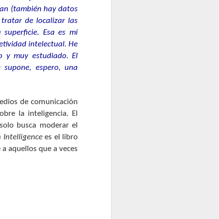
rean (también hay datos
ratar de localizar las
 superficie. Esa es mi
etividad intelectual. He
o y muy estudiado. El
e supone, espero, una
 medios de comunicación
re la inteligencia. El
solo busca moderar el
Intelligence
es el libro
 a aquellos que a veces