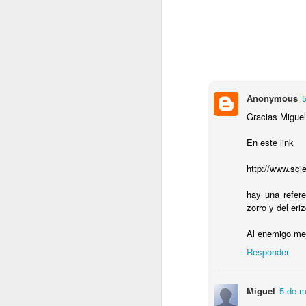
-.
F
Anonymous
En
Gracias Miguel
ad
in
En este link
En
http://www.sci
lo
te
hay una refere
zorro y del eriz
Al enemigo mejo
J
Responder
Lu
la
Miguel
5 de m
c