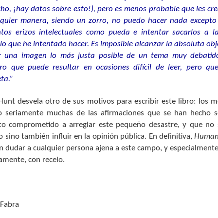
ficultades metodológicas para determinar un factor general de
cho, ¡hay datos sobre esto!), pero es menos probable que les c
teligencia (g) en chimpancés.
lquier manera, siendo un zorro, no puedo hacer nada excepto t
os erizos intelectuales como pueda e intentar sacarlos a la
 lo que he intentado hacer. Es imposible alcanzar la absoluta obj
Videojuegos que miden Gf + Gv: Una nueva
EB
r una imagen lo más justa posible de un tema muy debatid
25
generación
bro que puede resultar en ocasiones difícil de leer, pero qu
finales de Enero se ha publicado el videojuego Witness para
ta.”
indows y para PlayStation 4. Este juego ha tardado más de tres años
 desarrollarse, y a mi modo de ver es un claro ejemplo de la nueva
Hunt desvela otro de sus motivos para escribir este libro: los
neración de juegos que se inició con Portal y su secuela Portal 2.
 seriamente muchas de las afirmaciones que se han hecho sob
n juegos que no tienen instrucciones explícitas, el jugador debe ir
xto comprometido a arreglar este pequeño desastre, y que no 
educiendo constantemente qué hacer al tiempo que explora/navega
ino también influir en la opinión pública. En definitiva,
Human 
r una isla en Witness o por las distintas cámaras en Portal.
 dudar a cualquier persona ajena a este campo, y especialmente
amente, con recelo.
Psicologia ‘Made in Spain’ (6): Un ambiente propicio
EB
19
Siguiendo donde nos detuvimos en el anterior post,
enumeraremos hoy los factores que pudieron estimular el
sarrollo de la psicología hecha en España, antes de que estallase el
 Fabra
nflicto entre las que ocasionalmente, y así, sin más, se han conocido
omo las dos Españas.