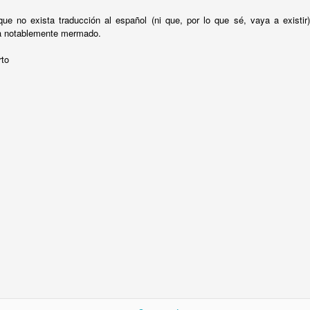
y a comentar los resultados del informe Swiftkey sobre el uso de
ue no exista traducción al español (ni que, por lo que sé, vaya a existi
oticonos / emojis, en distintos países.
a notablemente mermado.
 empresa Switkey, distribuye un teclado predictivo que puede
rto
escargarse gratuitamente tanto en Android con en mac.
Psicologia ‘Made in Spain’ (4): Emilio Mira y López
EC
11
(1896-1964)
ra y López nació y murió en Hispano-América. Vivió, en parte, en
spaña (su padre era de Granada y su madre de Madrid, pero él se
nsideró catalán). Estudio medicina en Barcelona y se doctoró en
drid. En 1931 obtuvo la Cátedra de Psicología experimental en la
niversidad de Barcelona. En 1933 fue nombrado editor de la Revista
e Pedagogía y Psicología.
¿Las políticas sociales de igualdad crean
EC
8
desigualdad?
 vez en cuando, en este rincón de Europa, los diferencialistas
enemos alegrías notables, y aún más en época de elecciones, cuando