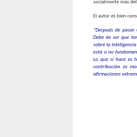
socialmente más del
El autor es bien consc
“Después de pasar u
Debe de ser que ten
sobre la inteligenci
está o no fundament
Lo que sí hace es t
contribución es mo
afirmaciones extrem
Gísli Guðjónsson: Una
AUG
31
reflexión personal
sobre la teoría de