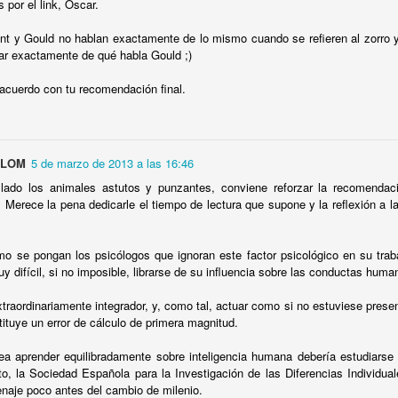
 por el link, Óscar.
entíficos relevantes para la Psicología hecha en España, como
nzalo Rodriguez Lafora, quien apadrina a José Germain, la figura
t y Gould no hablan exactamente de lo mismo cuando se refieren al zorro y 
emela en Madrid de Emilio Mira y López.
inar exactamente de qué habla Gould ;)
rmain es médico, pero se interesa por la Psicología.
acuerdo con tu recomendación final.
INTERNATIONAL SEMINAR. Advances on
AN
6
Intelligence Research: What should be expecting in
the XXI Century?
OLOM
5 de marzo de 2013 a las 16:46
 próximo mes de Abril, días 7 y 8, se celebrará en la Facultad de
lado los animales astutos y punzantes, conviene reforzar la recomendac
sicología de la UCM, un Seminario Internacional sobre los Avances en
o. Merece la pena dedicarle el tiempo de lectura que supone y la reflexión a l
 Investigación de la Inteligencia.
 entrada será libre pero se requerirá preinscripción por motivos de
 se pongan los psicólogos que ignoran este factor psicológico en su traba
spacio.
uy difícil, si no imposible, librarse de su influencia sobre las conductas hum
 idioma de todas las conferencias será el inglés.
xtraordinariamente integrador, y, como tal, actuar como si no estuviese presen
Diferencias entre naciones en el uso de emojis
EC
tituye un error de cálculo de primera magnitud.
l poster con el programa puede descargarse AQUÍ en A2 y AQUÍ en
18
El trimestre ha sido intenso y esta va a ser mi últimas
3, y el documento con los resúmenes de las conferencias puede
ea aprender equilibradamente sobre inteligencia humana debería estudiarse 
contribución en 2015 al blog, así que he optado por un contenido
escargarse AQUÍ.
rto, la Sociedad Española para la Investigación de las Diferencias Individuale
ás desenfadado.
aje poco antes del cambio de milenio.