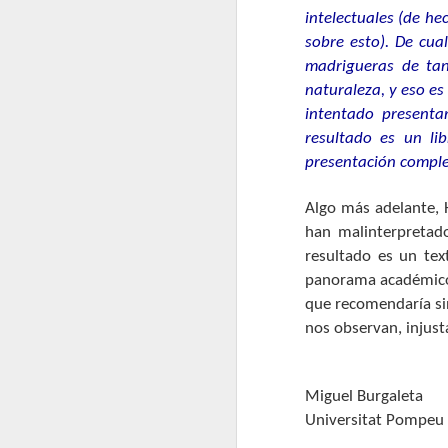
di
intelectuales (de he
in
sobre esto). De cua
madrigueras de tant
naturaleza, y eso es
F
intentado presenta
resultado es un li
A 
presentación comple
w
en
Algo más adelante, 
ge
han malinterpretado
So
resultado es un te
d
panorama académico s
po
que recomendaría sin
nos observan, injust
F
Miguel Burgaleta
de
Universitat Pompeu
co
c