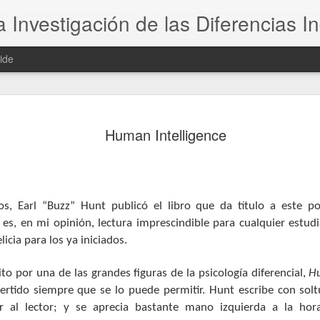
 Investigación de las Diferencias In
ide
Remembering
OCT
Human Intelligence
8
Se acaba de publicar e
Psychological Scienc
Un científico muy querido par
, Earl “Buzz” Hunt publicó el libro que da título a este po
es, en mi opinión, lectura imprescindible para cualquier estudi
licia para los ya iniciados.
to por una de las grandes figuras de la psicología diferencial,
Hu
vertido siempre que se lo puede permitir. Hunt escribe con sol
r al lector; y se aprecia bastante mano izquierda a la hor