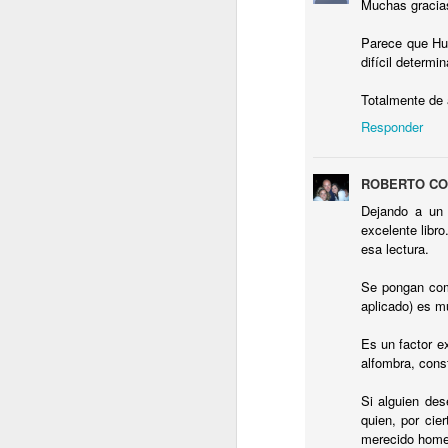
Muchas gracias
ci
Go
Parece que Hun
g
difícil determ
Ge
Totalmente de 
Responder
J
ROBERTO C
El
Dejando a un 
P
excelente libr
la
esa lectura.
La
Se pongan como
e
aplicado) es m
El
Es un factor e
D
alfombra, cons
E
A
Si alguien des
d
quien, por cie
m
merecido homen