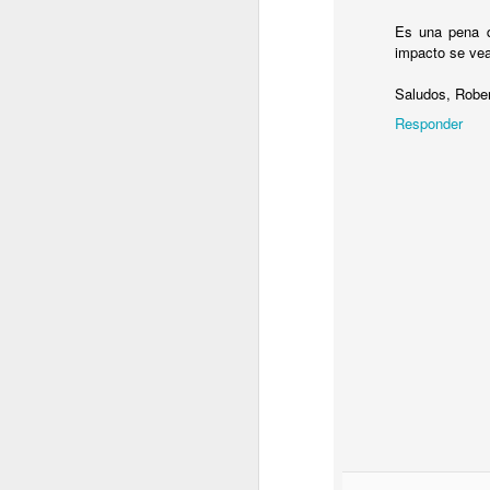
Vo
Es una pena q
em
impacto se ve
La
Saludos, Robe
d
Responder
D
Mi
E
co
Ma
U
d
D
De
t