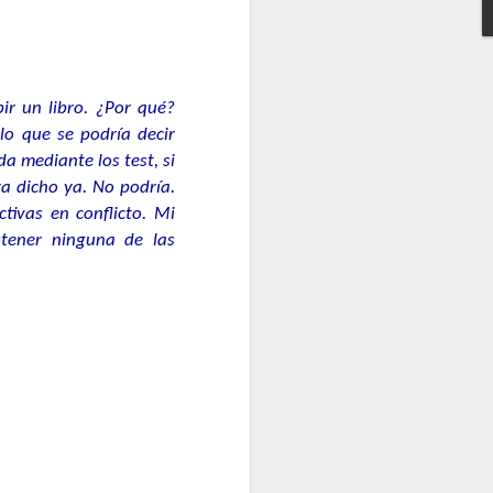
ir un libro. ¿Por qué?
lo que se podría decir
da mediante los test, si
a dicho ya. No podría.
ctivas en conflicto. Mi
stener ninguna de las
In Memorian – Vicente
APR
18
Pelechano Barberá
(1943-2016)