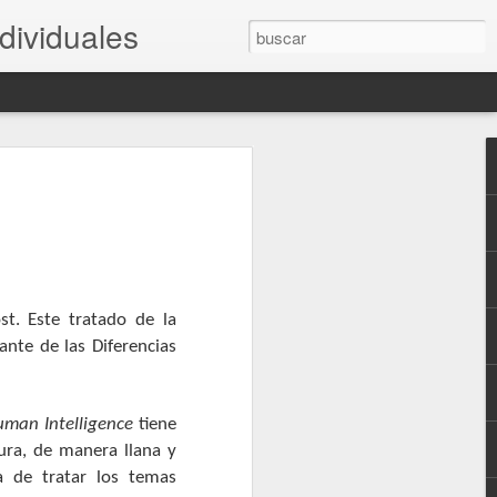
dividuales
 Earl B. ‘Buz’ Hunt
n el 'Observer' de la Association for
e (APS) un recuerdo a Earl B. Hunt.
a la AIIDI y una persona entrañable.
st. Este tratado de la
ante de las Diferencias
man Intelligence
tiene
tura, de manera llana y
a de tratar los temas