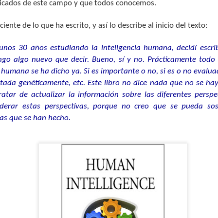
icados de este campo y que todos conocemos.
iente de lo que ha escrito, y así lo describe al inicio del texto:
nos 30 años estudiando la inteligencia humana, decidí escrib
go algo nuevo que decir. Bueno, sí y no. Prácticamente todo 
a humana se ha dicho ya. Si es importante o no, si es o no evalua
ada genéticamente, etc. Este libro no dice nada que no se hay
ANUNCIO: Jornada de
Vicente Pelechano en
MAY
APR
20
20
ratar de actualizar la información sobre las diferentes perspe
la AIIDI 2016
el recuerdo (por
Wenceslao Peñate)
derar estas perspectivas, porque no creo que se pueda so
Estimados compañeros y
simpatizantes de la AIIDI:
as que se han hecho.
El fallecimiento de Vicente
Pelechano es una de esas
Desde el comité organizador de la
noticias que uno nunca quisiera
jornada de la AIIDI 2016 estamos
escuchar. Se va el académico, el
muy contentos de anunciaros que
científico, el formador, el editor de
ya tenemos las fechas definitivas
tantas publicaciones. Se va la
y el sitio para la realización de la
mejor representación de la
jornada de este año.
versatilidad intelectual, de la
constancia y el esfuerzo como
Aprovechando que este año se
claves del desarrollo del
cumplen los 20 años de la
conocimiento. Se va la fuente de